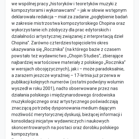
we wspólnej pracy „historyków i teoretyków muzyki z
kompozytorami i wykonawcami” – jak w słowie wstępnym
deklarowała redakcja – miał za zadanie „pogłębienie badań
w zakresie mistrzostwa kompozytorskiego Chopina oraz
wykorzystanie ich zdobyczy dla prac edytorskich i
działalności artystycznej związanej z interpretacją dzieł
Chopina”. Zarówno czterdziestopięcioletni okres
ukazywania się „Rocznika” (na którego bazie z czasem
powstało też wydawnictwo „Chopin Studies”, zbierające
najbardziej wartościowe materiały z polskiego „Rocznika”
w wersjach obcojęzycznych), jak i – może paradoksalnie,
a zarazem jeszcze wyraźniej – 17-letnia już przerwa w
publikacji kolejnych numerów (ostatni podwójny wolumin
wyszedł w roku 2001), nadto obserwowane przez nas
działania polskiego i międzynarodowego środowiska
muzykologicznego oraz artystycznego poświadczają
znaczącą potrzebę dysponowania medium dającym
możliwość merytorycznej dyskusji, bieżącej informacji i
konsolidacji inicjatyw wydawniczych i naukowych
skoncentrowanych na postaci oraz dorobku polskiego
kompozytora.