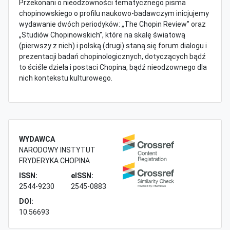
Przekonani o nieodzowności tematycznego pisma
chopinowskiego o profilu naukowo-badawczym inicjujemy
wydawanie dwóch periodyków: „The Chopin Review” oraz
„Studiów Chopinowskich”, które na skalę światową
(pierwszy z nich) i polską (drugi) staną się forum dialogu i
prezentacji badań chopinologicznych, dotyczących bądź
to ściśle dzieła i postaci Chopina, bądź nieodzownego dla
nich kontekstu kulturowego.
WYDAWCA
NARODOWY INSTYTUT
FRYDERYKA CHOPINA
ISSN:
eISSN:
2544-9230
2545-0883
DOI:
10.56693